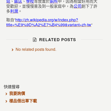
站
、
飯店
、
學校
等放置於
廁所
中，因為相當好用而大
受歡迎，並慢慢普及到一般家庭中，為
公司
創下了許
多
利潤
。
取自”
http://zh.wikipedia.org/w/index.php?
title=%E9%9D%A2%E7%B4%99&variant=zh-tw
“
RELATED POSTS
No related posts found.
快速搜尋
我要詢價
樣品借出單下載