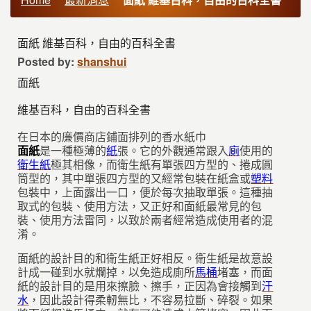
面紙 維基百科，自由的百科全書
Posted by:
shanshui
面紙
維基百科，自由的百科全書
在日本的廉價商店鋪面排列的香水紙巾
面紙
是一種極薄的
紙
張。它的外觀通常跟入
廁
使用的
衛生紙
極其相像，而衛生紙有單張四方型的、捲成圓
筒型的，其中單張四方型的又經常包裝在紙盒或
塑料
包裝中，上面露出一口，便於每次抽取單張。這種抽
取式的包裝、使用方法，又正好和面紙最常見的包
裝、使用方法雷同，以致於兩者經常造成使用者的混
淆。
面紙的設計目的和衛生紙正好相反。衛生紙是故意設
計成一碰到水就爛掉，以免造成廁所
馬桶
堵塞，而面
紙的設計目的是用來擦臉、擦手，正因為會接觸到
汗
水
，因此設計得柔軔無比，不容易拉斷、碎裂。如果