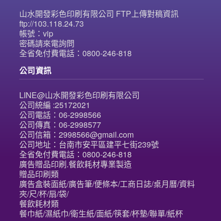
山水開發彩色印刷有限公司 FTP上傳對稿資訊
ftp://103.118.24.73
帳號：vip
密碼請來電詢問
全省免付費電話：0800-246-818
公司資訊
LINE@山水開發彩色印刷有限公司
公司統編 :25172021
公司電話：06-2998566
公司傳真：06-2998577
公司信箱：2998566@gmail.com
公司地址：台南市安平區建平七街239號
全省免付費電話：0800-246-818
廣告贈品印刷.餐飲耗材專業製造
贈品印刷類
廣告盒裝面紙/廣告筆/便條本/工商日誌/桌月曆/資料
夾/尺/杯/扇/袋/
餐飲耗材類
餐巾紙/濕紙巾/衛生紙/面紙/筷套/杯墊/聯單/紙杯