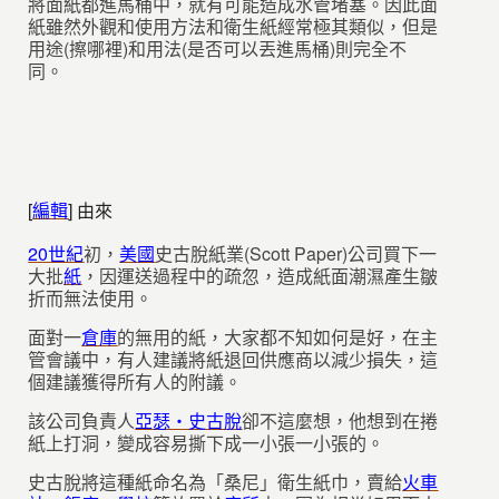
將面紙都進馬桶中，就有可能造成水管堵塞。因此面
紙雖然外觀和使用方法和衛生紙經常極其類似，但是
用途(擦哪裡)和用法(是否可以丟進馬桶)則完全不
同。
[
編輯
]
由來
20世紀
初，
美國
史古脫紙業(Scott Paper)公司買下一
大批
紙
，因運送過程中的疏忽，造成紙面潮濕產生皺
折而無法使用。
面對一
倉庫
的無用的紙，大家都不知如何是好，在主
管會議中，有人建議將紙退回供應商以減少損失，這
個建議獲得所有人的附議。
該公司負責人
亞瑟‧史古脫
卻不這麼想，他想到在捲
紙上打洞，變成容易撕下成一小張一小張的。
史古脫將這種紙命名為「桑尼」衛生紙巾，賣給
火車