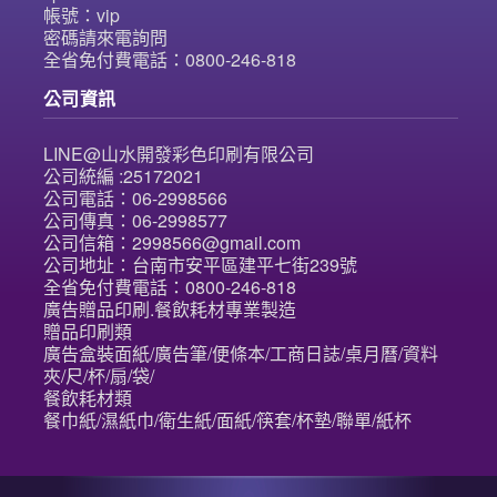
帳號：vip
密碼請來電詢問
全省免付費電話：0800-246-818
公司資訊
LINE@山水開發彩色印刷有限公司
公司統編 :25172021
公司電話：06-2998566
公司傳真：06-2998577
公司信箱：2998566@gmail.com
公司地址：台南市安平區建平七街239號
全省免付費電話：0800-246-818
廣告贈品印刷.餐飲耗材專業製造
贈品印刷類
廣告盒裝面紙/廣告筆/便條本/工商日誌/桌月曆/資料
夾/尺/杯/扇/袋/
餐飲耗材類
餐巾紙/濕紙巾/衛生紙/面紙/筷套/杯墊/聯單/紙杯