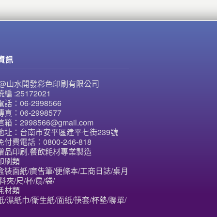
資訊
NE@山水開發彩色印刷有限公司
編 :25172021
話：06-2998566
真：06-2998577
箱：2998566@gmail.com
地址：台南市安平區建平七街239號
付費電話：0800-246-818
贈品印刷.餐飲耗材專業製造
印刷類
盒裝面紙/廣告筆/便條本/工商日誌/桌月
料夾/尺/杯/扇/袋/
耗材類
/濕紙巾/衛生紙/面紙/筷套/杯墊/聯單/