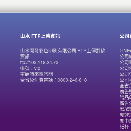
山水 FTP上傳資訊
公司
山水開發彩色印刷有限公司 FTP上傳對稿
LI
資訊
公司統
ftp://103.118.24.73
公司電
帳號：vip
公司傳
密碼請來電詢問
公司信
全省免付費電話：0800-246-818
公司
全省免
廣告
贈品
廣告
曆/資
餐飲
餐巾紙
紙杯