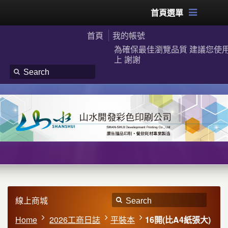
首頁選單
首頁
我的帳號
為確保最佳瀏覽品質 建議您使用G
上 謝謝
線上商城
Home
2026工商日誌
平裝本
16開(比A4紙張大)