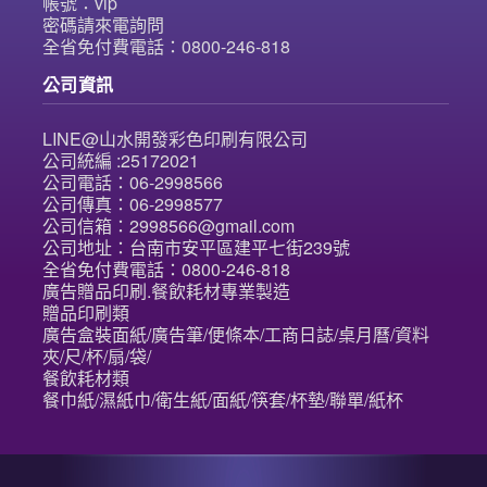
帳號：vip
密碼請來電詢問
全省免付費電話：0800-246-818
公司資訊
LINE@山水開發彩色印刷有限公司
公司統編 :25172021
公司電話：06-2998566
公司傳真：06-2998577
公司信箱：2998566@gmail.com
公司地址：台南市安平區建平七街239號
全省免付費電話：0800-246-818
廣告贈品印刷.餐飲耗材專業製造
贈品印刷類
廣告盒裝面紙/廣告筆/便條本/工商日誌/桌月曆/資料
夾/尺/杯/扇/袋/
餐飲耗材類
餐巾紙/濕紙巾/衛生紙/面紙/筷套/杯墊/聯單/紙杯