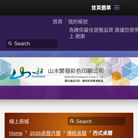
首頁選單
首頁
我的帳號
為確保最佳瀏覽品質 建議您使用G
上 謝謝
線上商城
Home
2026桌曆月曆
傳統桌曆
西式桌曆