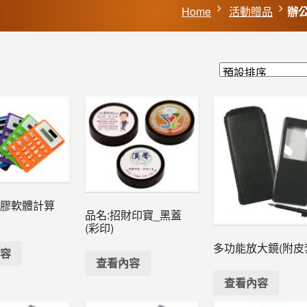
Home
活動贈品
辦
橡膠軟體計算
品名:招財印寶_黑蓋
(彩印)
多功能放大鏡(附皮
內容
查看內容
查看內容