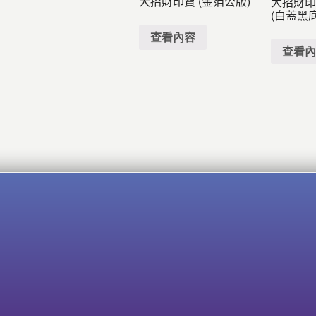
大招財印寶 (金箔公版)
大招財印寶
(白蓋黑
查看內容
查看