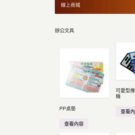
線上商城
辦公文具
可愛型
機
PP桌墊
查看
查看內容