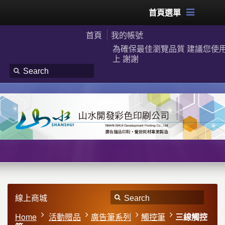
首頁選單
首頁
我的帳號
為確保最佳瀏覽品質 建議您使用G
上 謝謝
線上商城
Home
活動贈品
廣告筆系列
觸控筆
三線觸控