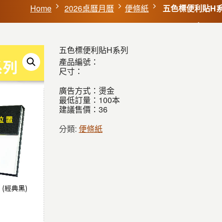
Home
2026桌曆月曆
便條紙
五色標便利貼H
五色標便利貼H系列
產品編號：
尺寸：
廣告方式：燙金
最低訂量：100本
建議售價：36
分類:
便條紙