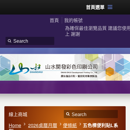
首頁選單
首頁
我的帳號
為確保最佳瀏覽品質 建議您使用G
上 謝謝
線上商城
Home
2026桌曆月曆
便條紙
五色標便利貼L系