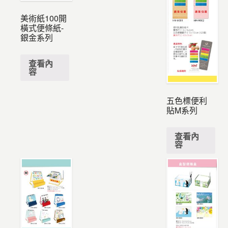
美術紙100開
橫式便條紙-
銀金系列
查看內
容
五色標便利
貼M系列
查看內
容