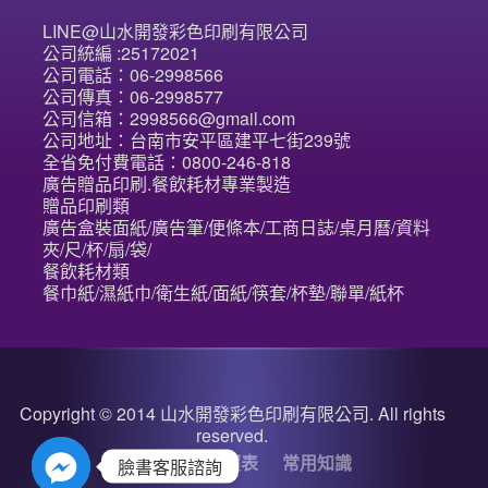
LINE@山水開發彩色印刷有限公司
公司統編 :25172021
公司電話：06-2998566
公司傳真：06-2998577
公司信箱：2998566@gmail.com
公司地址：台南市安平區建平七街239號
全省免付費電話：0800-246-818
廣告贈品印刷.餐飲耗材專業製造
贈品印刷類
廣告盒裝面紙/廣告筆/便條本/工商日誌/桌月曆/資料
夾/尺/杯/扇/袋/
餐飲耗材類
餐巾紙/濕紙巾/衛生紙/面紙/筷套/杯墊/聯單/紙杯
Copyright © 2014 山水開發彩色印刷有限公司. All rights
reserved.
關於我們
詢價表
常用知識
臉書客服諮詢