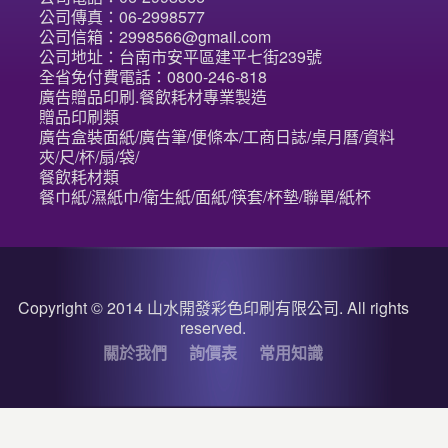
公司傳真：06-2998577
公司信箱：2998566@gmail.com
公司地址：台南市安平區建平七街239號
全省免付費電話：0800-246-818
廣告贈品印刷.餐飲耗材專業製造
贈品印刷類
廣告盒裝面紙/廣告筆/便條本/工商日誌/桌月曆/資料
夾/尺/杯/扇/袋/
餐飲耗材類
餐巾紙/濕紙巾/衛生紙/面紙/筷套/杯墊/聯單/紙杯
Copyright © 2014 山水開發彩色印刷有限公司. All rights
reserved.
關於我們
詢價表
常用知識