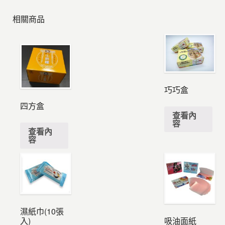
相關商品
巧巧盒
四方盒
查看內
容
查看內
容
濕紙巾(10張
入)
吸油面紙