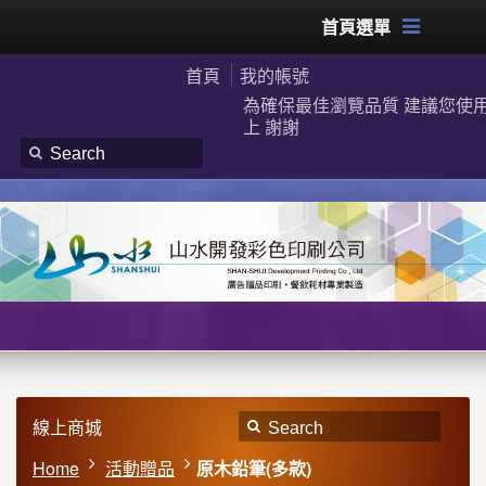
首頁選單
首頁
我的帳號
為確保最佳瀏覽品質 建議您使用G
上 謝謝
線上商城
Home
活動贈品
原木鉛筆(多款)