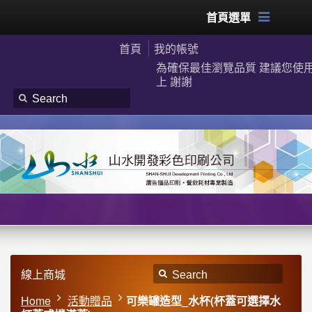
首頁選單
首頁
我的帳號
為確保最佳瀏覽品質 建議您使用G
上 謝謝
線上商城
Home
活動贈品
可樂罐造型_水杯(杯蓋可選擇水