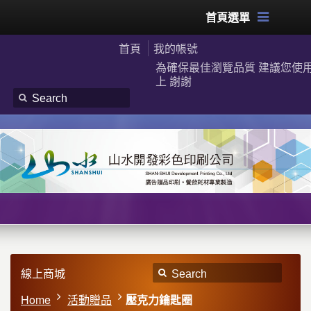
首頁選單
首頁
我的帳號
為確保最佳瀏覽品質 建議您使用G
上 謝謝
線上商城
Home
活動贈品
壓克力鑰匙圈