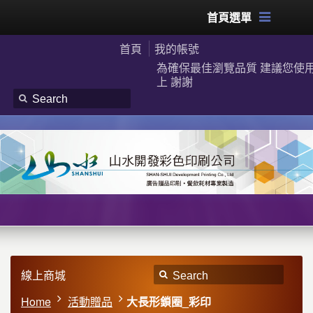
首頁選單
首頁
我的帳號
為確保最佳瀏覽品質 建議您使用G
上 謝謝
線上商城
Home
活動贈品
大長形鎖圈_彩印