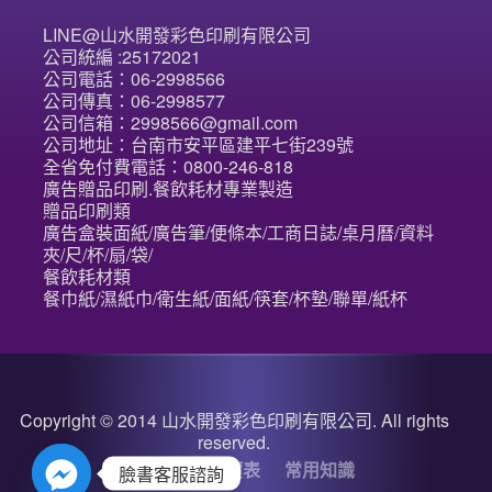
LINE@山水開發彩色印刷有限公司
公司統編 :25172021
公司電話：06-2998566
公司傳真：06-2998577
公司信箱：2998566@gmail.com
公司地址：台南市安平區建平七街239號
全省免付費電話：0800-246-818
廣告贈品印刷.餐飲耗材專業製造
贈品印刷類
廣告盒裝面紙/廣告筆/便條本/工商日誌/桌月曆/資料
夾/尺/杯/扇/袋/
餐飲耗材類
餐巾紙/濕紙巾/衛生紙/面紙/筷套/杯墊/聯單/紙杯
Copyright © 2014 山水開發彩色印刷有限公司. All rights
reserved.
關於我們
詢價表
常用知識
臉書客服諮詢