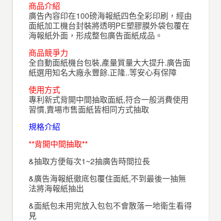
商品介紹
廣告內容印在100磅海報紙四色全彩印刷，經由
面紙加工機台封裝將透明PE塑膠膜外袋包覆在
海報紙外面，形成整包廣告面紙成品。
商品競爭力
全自動面紙機台包裝,產量質量大大提升.廣告面
紙選用知名大廠永豐餘.正隆..等安心有保障
使用方式
專利新式背開中間抽取面紙,符合一般消費使用
習慣,賣場市售面紙皆相同方式抽取
規格介紹
**背開中間抽取**
&抽取方便每次1~2抽廣告時間拉長
&廣告海報紙徹底包覆住面紙,不到最後一抽無
法將海報紙抽出
&面紙包未用完放入包包不會散落一地衛生看得
見