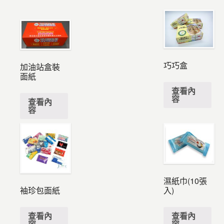
巧巧盒
加油站盒裝
面紙
查看內
容
查看內
容
濕紙巾(10張
入)
袖珍包面紙
查看內
查看內
容
容