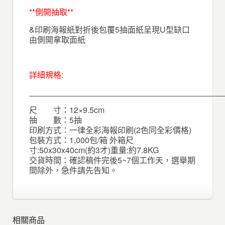
**側開抽取**
&印刷海報紙對折後包覆5抽面紙呈現U型缺口
由側開拿取面紙
詳細規格:
尺 寸：12×9.5cm
抽 數：5抽
印刷方式：一律全彩海報印刷(2色同全彩價格)
包裝方式：1,000包/箱 外箱尺
寸:50x30x40cm(約3才)重量:約7.8KG
交貨時間：確認稿件完後5~7個工作天，選舉期
間除外，急件請先告知。
相關商品