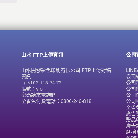
山水 FTP上傳資訊
公司
山水開發彩色印刷有限公司 FTP上傳對稿
LI
資訊
公司統
ftp://103.118.24.73
公司電
帳號：vip
公司傳
密碼請來電詢問
公司信
全省免付費電話：0800-246-818
公司
全省免
廣告
贈品
廣告
曆/資
餐飲