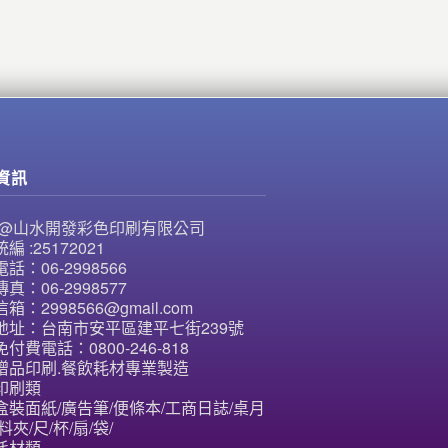
資訊
NE@山水開發彩色印刷有限公司
編 :25172021
話：06-2998566
真：06-2998577
箱：2998566@gmail.com
地址：台南市安平區建平七街239號
付費電話：0800-246-818
贈品印刷.餐飲耗材專業製造
印刷類
盒裝面紙/廣告筆/便條本/工商日誌/桌月
料夾/尺/杯/扇/袋/
耗材類