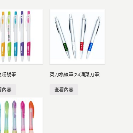
驚嘆號筆
菜刀橫線筆(24洞菜刀筆)
看內容
查看內容