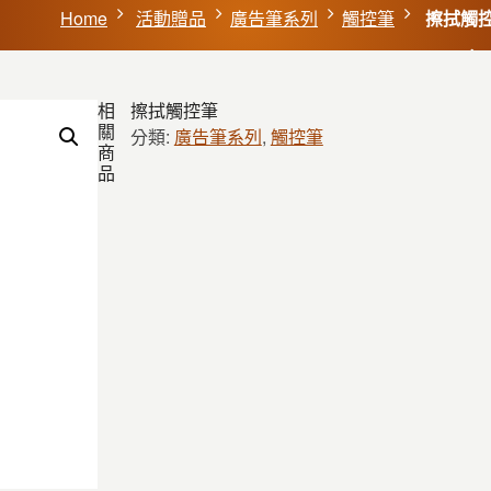
Home
活動贈品
廣告筆系列
觸控筆
擦拭觸
相
擦拭觸控筆
關
分類:
廣告筆系列
,
觸控筆
商
品