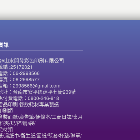
資訊
NE@山水開發彩色印刷有限公司
編 :25172021
話：06-2998566
真：06-2998577
箱：2998566@gmail.com
地址：台南市安平區建平七街239號
付費電話：0800-246-818
贈品印刷.餐飲耗材專業製造
印刷類
盒裝面紙/廣告筆/便條本/工商日誌/桌月
料夾/尺/杯/扇/袋/
耗材類
/濕紙巾/衛生紙/面紙/筷套/杯墊/聯單/