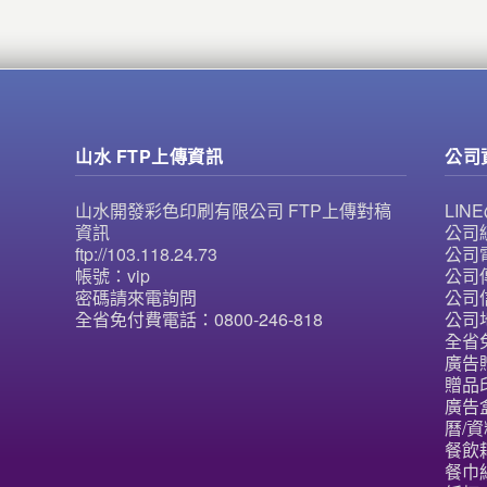
山水 FTP上傳資訊
公司
山水開發彩色印刷有限公司 FTP上傳對稿
LI
資訊
公司統
ftp://103.118.24.73
公司電
帳號：vip
公司傳
密碼請來電詢問
公司信
全省免付費電話：0800-246-818
公司
全省免
廣告
贈品
廣告
曆/資
餐飲
餐巾紙