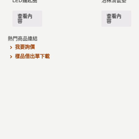
LED鑰匙圈
泡棉滑鼠墊
查看內
查看內
容
容
熱門商品連結
我要詢價
樣品借出單下載