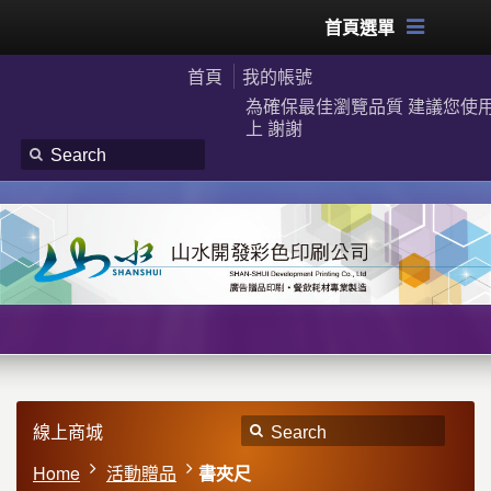
首頁選單
首頁
我的帳號
為確保最佳瀏覽品質 建議您使用G
上 謝謝
線上商城
Home
活動贈品
書夾尺