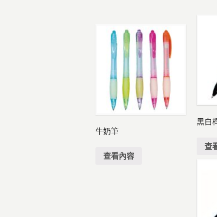
黑白
牛奶筆
查
查看內容