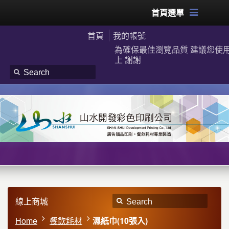
首頁選單
首頁
我的帳號
為確保最佳瀏覽品質 建議您使用G
上 謝謝
線上商城
Home
餐飲耗材
濕紙巾(10張入)