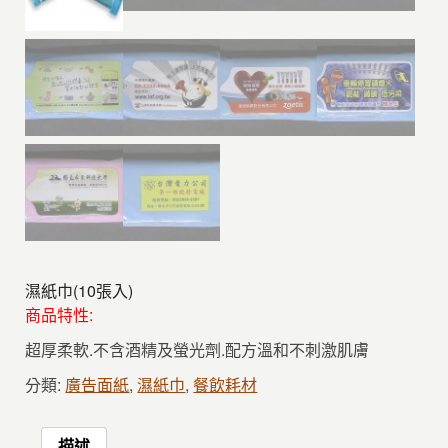
濕紙巾(10張入)
商品特性:
超厚柔軟.不含酒精及螢光劑.配方溫和不刺激肌膚
分類:
廣告面紙
,
濕紙巾
,
餐飲耗材
描述