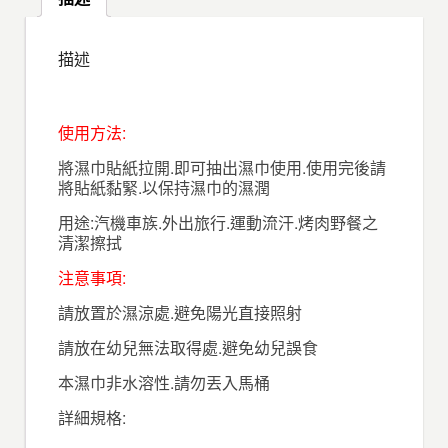
描述
使用方法:
將濕巾貼紙拉開.即可抽出濕巾使用.使用完後請
將貼紙黏緊.以保持濕巾的濕潤
用途:汽機車族.外出旅行.運動流汗.烤肉野餐之
清潔擦拭
注意事項:
請放置於濕涼處.避免陽光直接照射
請放在幼兒無法取得處.避免幼兒誤食
本濕巾非水溶性.請勿丟入馬桶
詳細規格: