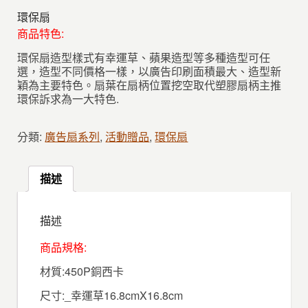
環保扇
商品特色:
環保扇造型樣式有幸運草、蘋果造型等多種造型可任
選，造型不同價格一樣，以廣告印刷面積最大、造型新
穎為主要特色。扇葉在扇柄位置挖空取代塑膠扇柄主推
環保訴求為一大特色.
分類:
廣告扇系列
,
活動贈品
,
環保扇
描述
描述
商品規格:
材質:450P銅西卡
尺寸:_幸運草16.8cmX16.8cm