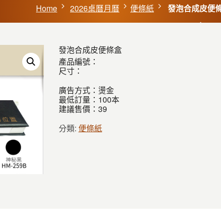
Home
2026桌曆月曆
便條紙
發泡合成皮便
發泡合成皮便條盒
產品編號：
尺寸：
廣告方式：燙金
最低訂量：100本
建議售價：39
分類:
便條紙