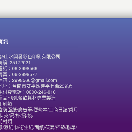
資訊
NE@山水開發彩色印刷有限公司
編 :25172021
話：06-2998566
真：06-2998577
箱：2998566@gmail.com
地址：台南市安平區建平七街239號
付費電話：0800-246-818
贈品印刷.餐飲耗材專業製造
印刷類
盒裝面紙/廣告筆/便條本/工商日誌/桌月
料夾/尺/杯/扇/袋/
耗材類
/濕紙巾/衛生紙/面紙/筷套/杯墊/聯單/