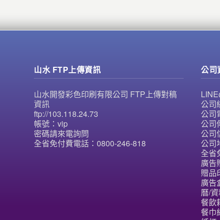
山水 FTP上傳資訊
公司
山水開發彩色印刷有限公司 FTP上傳對稿
LI
資訊
公司統
ftp://103.118.24.73
公司電
帳號：vip
公司傳
密碼請來電詢問
公司信
全省免付費電話：0800-246-818
公司
全省免
廣告
贈品
廣告
曆/資
餐飲
餐巾紙