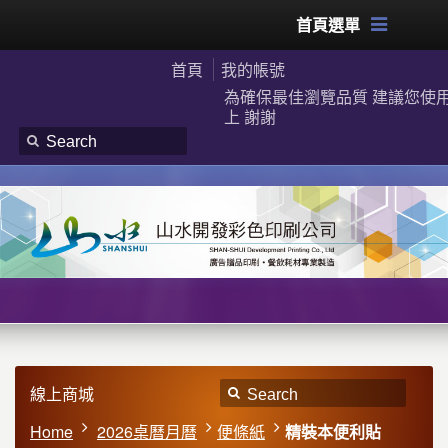
首頁選單
首頁
我的帳號
為確保最佳瀏覽品質 建議您使用G
上 謝謝
線上商城
Home
2026桌曆月曆
便條紙
精裝本便利貼