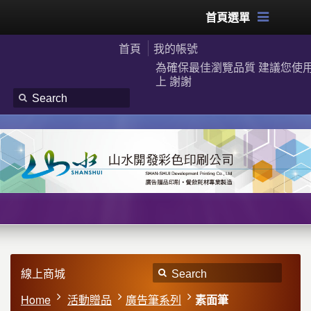
首頁選單
首頁
我的帳號
為確保最佳瀏覽品質 建議您使用G
上 謝謝
線上商城
Home
活動贈品
廣告筆系列
素面筆