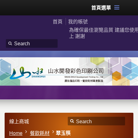
首頁選單
首頁
我的帳號
為確保最佳瀏覽品質 建議您使用G
上 謝謝
線上商城
Home
餐飲耗材
翠玉筷