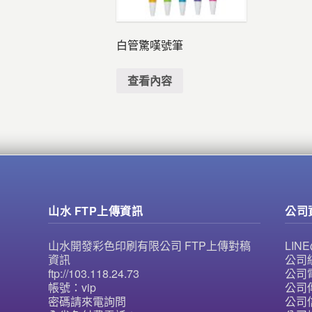
白管驚嘆號筆
查看內容
山水 FTP上傳資訊
公司
山水開發彩色印刷有限公司 FTP上傳對稿
LI
資訊
公司統
ftp://103.118.24.73
公司電
帳號：vip
公司傳
密碼請來電詢問
公司信