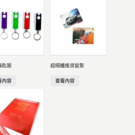
鑰匙圈
超細纖維滑鼠墊
看內容
查看內容