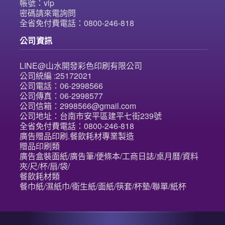
帳號：vip
密碼請來電詢問
全省免付費電話：0800-246-818
公司資訊
LINE@山水開發彩色印刷有限公司
公司統編 :25172021
公司電話：06-2998566
公司傳真：06-2998577
公司信箱：2998566@gmail.com
公司地址：台南市安平區建平七街239號
全省免付費電話：0800-246-818
廣告贈品印刷.餐飲耗材專業製造
贈品印刷類
廣告盒裝面紙/廣告筆/便條本/工商日誌/桌月曆/資料
夾/尺/杯/扇/袋/
餐飲耗材類
餐巾紙/濕紙巾/衛生紙/面紙/筷套/杯墊/聯單/紙杯