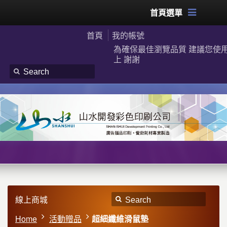
首頁選單
首頁
我的帳號
為確保最佳瀏覽品質 建議您使用G
上 謝謝
線上商城
Home
活動贈品
超細纖維滑鼠墊