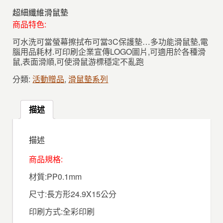
超細纖維滑鼠墊
商品特色:
可水洗可當螢幕擦拭布可當3C保護墊…多功能滑鼠墊,電
腦用品耗材.可印刷企業宣傳LOGO圖片,可適用於各種滑
鼠,表面滑順,可使滑鼠游標穩定不亂跑
分類:
活動贈品
,
滑鼠墊系列
描述
描述
商品規格:
材質:PP0.1mm
尺寸:長方形24.9X15公分
印刷方式:全彩印刷