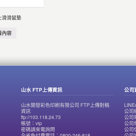
止滑滑鼠墊
看內容
山水 FTP上傳資訊
公司
山水開發彩色印刷有限公司 FTP上傳對稿
LI
資訊
公司統
ftp://103.118.24.73
公司電
帳號：vip
公司傳
密碼請來電詢問
公司信
全省免付費電話：0800-246-818
公司