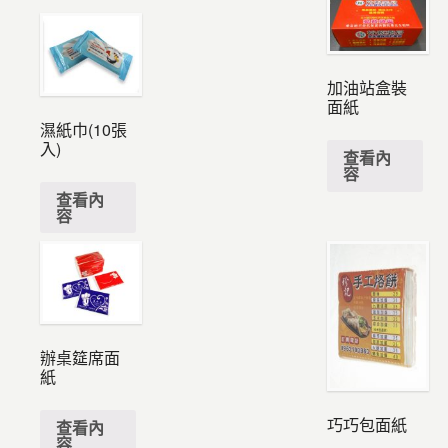
加油站盒裝
面紙
濕紙巾(10張
入)
查看內
容
查看內
容
辦桌筵席面
紙
巧巧包面紙
查看內
容