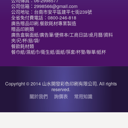
公司傳真：06-2998577
公司信箱：2998566@gmail.com
公司地址：台南市安平區建平七街239號
全省免付費電話：0800-246-818
廣告贈品印刷.餐飲耗材專業製造
贈品印刷類
廣告盒裝面紙/廣告筆/便條本/工商日誌/桌月曆/資料
夾/尺/杯/扇/袋/
餐飲耗材類
餐巾紙/濕紙巾/衛生紙/面紙/筷套/杯墊/聯單/紙杯
Copyright © 2014 山水開發彩色印刷有限公司. All rights
reserved.
關於我們
詢價表
常用知識