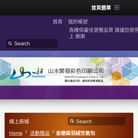
首頁選單
首頁
我的帳號
為確保最佳瀏覽品質 建議您使用G
上 謝謝
線上商城
Home
活動贈品
金德森羽絨空氣包