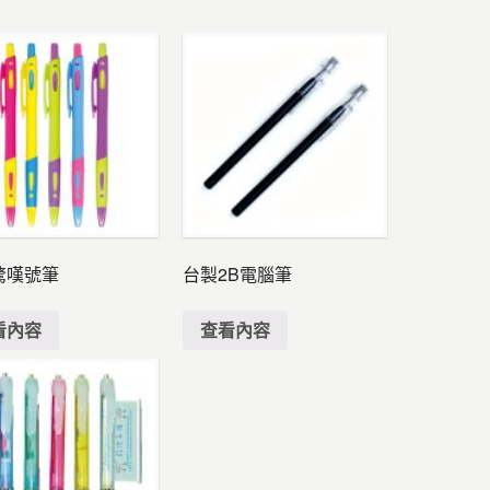
驚嘆號筆
台製2B電腦筆
看內容
查看內容