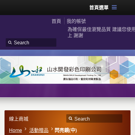
首頁選單
首頁
我的帳號
為確保最佳瀏覽品質 建議您使用G
上 謝謝
線上商城
Home
活動贈品
閃亮鏡(中)