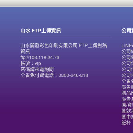
山水 FTP上傳資訊
公司
山水開發彩色印刷有限公司 FTP上傳對稿
LI
資訊
公司統
ftp://103.118.24.73
公司電
帳號：vip
公司傳
密碼請來電詢問
公司信
全省免付費電話：0800-246-818
公司
全省免
廣告
贈品
廣告
曆/資
餐飲
餐巾紙
紙杯