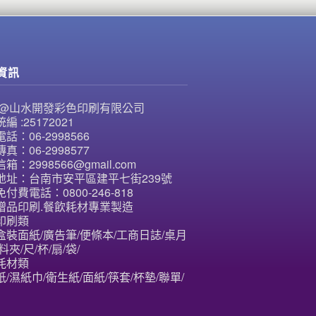
資訊
NE@山水開發彩色印刷有限公司
編 :25172021
話：06-2998566
真：06-2998577
箱：2998566@gmail.com
地址：台南市安平區建平七街239號
付費電話：0800-246-818
贈品印刷.餐飲耗材專業製造
印刷類
盒裝面紙/廣告筆/便條本/工商日誌/桌月
料夾/尺/杯/扇/袋/
耗材類
/濕紙巾/衛生紙/面紙/筷套/杯墊/聯單/