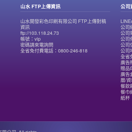
山水 FTP上傳資訊
公司
山水開發彩色印刷有限公司 FTP上傳對稿
LI
資訊
公司統
ftp://103.118.24.73
公司電
帳號：vip
公司傳
密碼請來電詢問
公司信
全省免付費電話：0800-246-818
公司
全省免
廣告
贈品
廣告
曆/資
餐飲
餐巾紙
紙杯