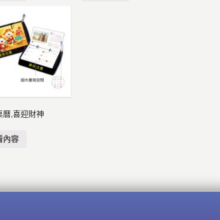
桌曆,喜迎財神
看內容