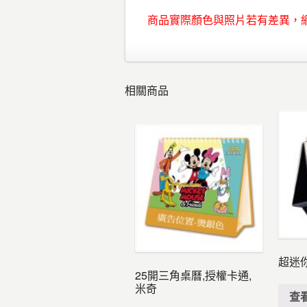
商品實際顏色與照片若有差異，
相關商品
超迷
25開三角桌曆,授權卡通,
米奇
查