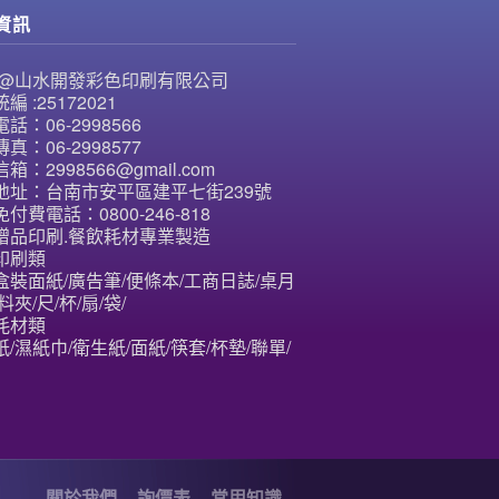
資訊
NE@山水開發彩色印刷有限公司
編 :25172021
話：06-2998566
真：06-2998577
箱：2998566@gmail.com
地址：台南市安平區建平七街239號
付費電話：0800-246-818
贈品印刷.餐飲耗材專業製造
印刷類
盒裝面紙/廣告筆/便條本/工商日誌/桌月
料夾/尺/杯/扇/袋/
耗材類
/濕紙巾/衛生紙/面紙/筷套/杯墊/聯單/
關於我們
詢價表
常用知識