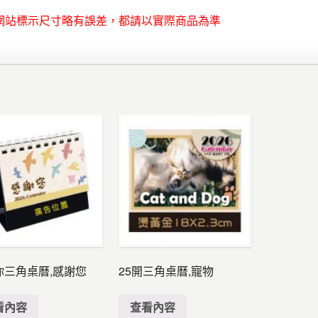
網站標示尺寸略有誤差，都請以實際商品為準
你三角桌曆,感謝您
25開三角桌曆,寵物
看內容
查看內容