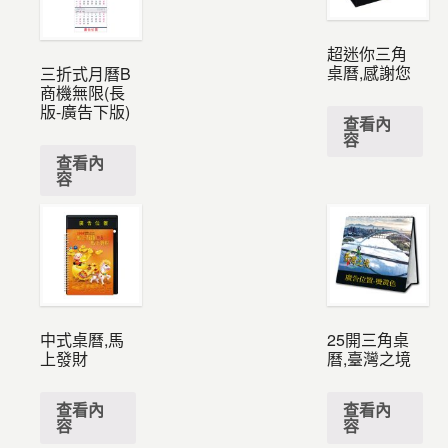
超迷你三角
桌曆,感謝您
三折式月曆B
商機無限(長
版-廣告下版)
查看內
容
查看內
容
中式桌曆,馬
25開三角桌
上發財
曆,臺灣之境
查看內
查看內
容
容