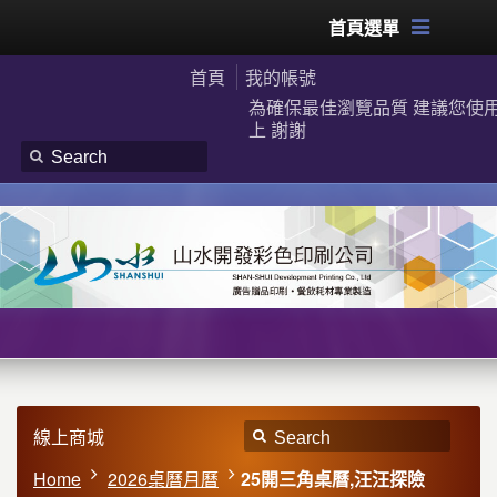
首頁選單
首頁
我的帳號
為確保最佳瀏覽品質 建議您使用G
上 謝謝
線上商城
Home
2026桌曆月曆
25開三角桌曆,汪汪探險