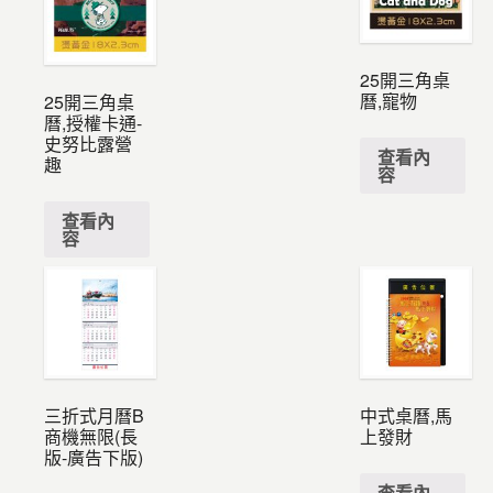
25開三角桌
曆,寵物
25開三角桌
曆,授權卡通-
史努比露營
查看內
趣
容
查看內
容
三折式月曆B
中式桌曆,馬
商機無限(長
上發財
版-廣告下版)
查看內