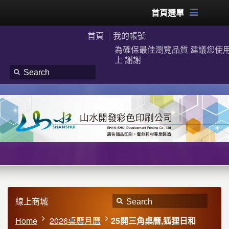
首頁選單
首頁
我的帳號
為確保最佳瀏覽品質 建議您使用G
上 謝謝
線上商城
Home
2026桌曆月曆
25開三角桌曆,狐狸日和