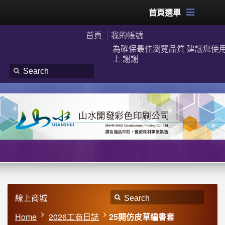
首頁選單
首頁
我的帳號
為確保最佳瀏覽品質 建議您使用G
上 謝謝
線上商城
Home
2026工商日誌
25開仿皮草編書套