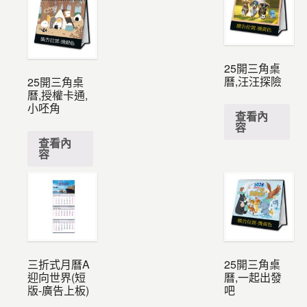
25開三角桌
曆,汪汪探險
25開三角桌
曆,授權卡通,
小呸角
查看內
容
查看內
容
三折式月曆A
25開三角桌
迎向世界(短
曆,一起出發
版-廣告上板)
吧