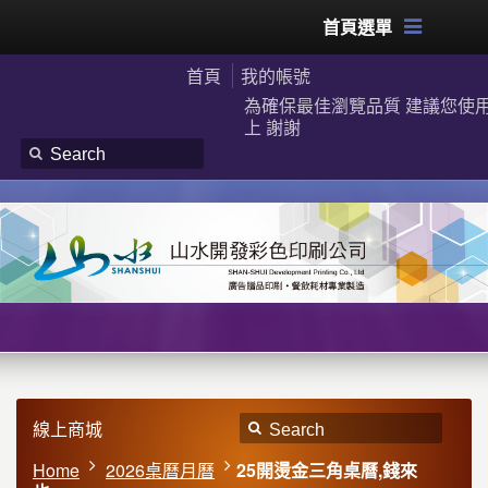
首頁選單
首頁
我的帳號
為確保最佳瀏覽品質 建議您使用G
上 謝謝
線上商城
Home
2026桌曆月曆
25開燙金三角桌曆,錢來