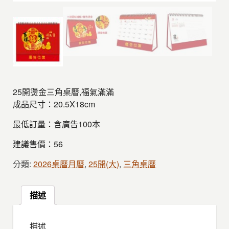
25開燙金三角桌曆,福氣滿滿
成品尺寸：20.5X18cm
最低訂量：含廣告100本
建議售價：56
分類:
2026桌曆月曆
,
25開(大)
,
三角桌曆
描述
描述