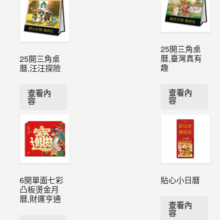
25開三角桌
曆,臺灣真有
25開三角桌
趣
曆,汪汪探險
查看內
查看內
容
容
6開單面七彩
貼心小日曆
凸板燙金月
曆,財運亨通
查看內
容