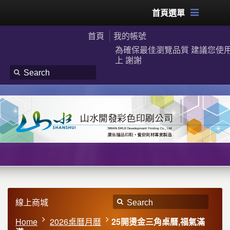
首頁選單
首頁
我的帳號
為確保最佳瀏覽品質 建議您使用G
上 謝謝
線上商城
Home
2026桌曆月曆
25開燙金三角桌曆,福氣滿