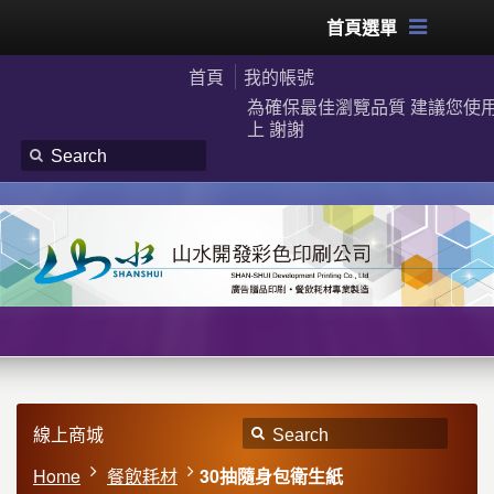
首頁選單
首頁
我的帳號
為確保最佳瀏覽品質 建議您使用G
上 謝謝
線上商城
Home
餐飲耗材
30抽隨身包衛生紙