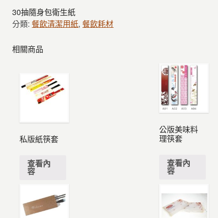
30抽隨身包衛生紙
分類:
餐飲清潔用紙
,
餐飲耗材
相關商品
公版美味料
理筷套
私版紙筷套
查看內
查看內
容
容