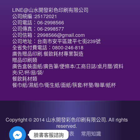
LINE@山水開發彩色印刷有限公司
公司統編 :25172021
公司電話：06-2998566
公司傳真：06-2998577
公司信箱：2998566@gmail.com
公司地址：台南市安平區建平七街239號
全省免付費電話：0800-246-818
廣告贈品印刷.餐飲耗材專業製造
贈品印刷類
廣告盒裝面紙/廣告筆/便條本/工商日誌/桌月曆/資料
夾/尺/杯/扇/袋/
餐飲耗材類
餐巾紙/濕紙巾/衛生紙/面紙/筷套/杯墊/聯單/紙杯
Copyright © 2014 山水開發彩色印刷有限公司. All rights
reserved.
關於我們
詢價表
常用知識
臉書客服諮詢