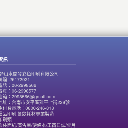
資訊
NE@山水開發彩色印刷有限公司
編 :25172021
話：06-2998566
真：06-2998577
箱：2998566@gmail.com
地址：台南市安平區建平七街239號
付費電話：0800-246-818
贈品印刷.餐飲耗材專業製造
印刷類
盒裝面紙/廣告筆/便條本/工商日誌/桌月