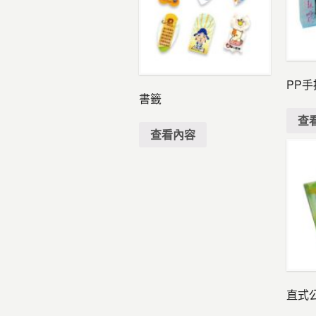
PP手
書籤
查
查看內容
直式