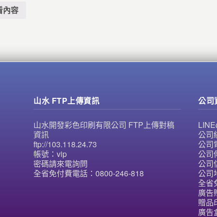
看內容
山水 FTP上傳資訊
公司
山水開發彩色印刷有限公司 FTP上傳對稿
LI
資訊
公司統
ftp://103.118.24.73
公司電
帳號：vip
公司傳
密碼請來電詢問
公司信
全省免付費電話：0800-246-818
公司
全省免
廣告
贈品
廣告