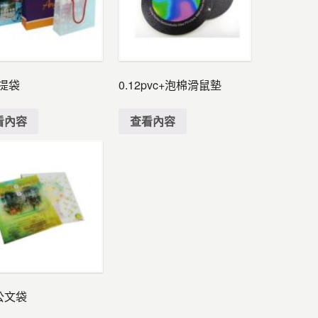
提袋
0.12pvc+泡棉滑鼠墊
看內容
查看內容
公文袋