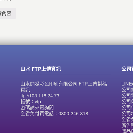
看內容
山水 FTP上傳資訊
公司
山水開發彩色印刷有限公司 FTP上傳對稿
LI
資訊
公司統
ftp://103.118.24.73
公司電
帳號：vip
公司傳
密碼請來電詢問
公司信
全省免付費電話：0800-246-818
公司
全省免
廣告
贈品