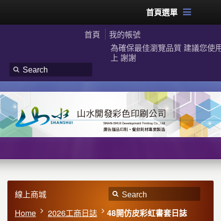
首頁選單
首頁
我的帳號
為確保最佳瀏覽品質 建議您使用G
上 謝謝
線上商城
Home
2026工商日誌
48開仿皮彩虹書套日誌