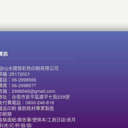
資訊
NE@山水開發彩色印刷有限公司
編 :25172021
話：06-2998566
真：06-2998577
箱：2998566@gmail.com
地址：台南市安平區建平七街239號
付費電話：0800-246-818
贈品印刷.餐飲耗材專業製造
印刷類
盒裝面紙/廣告筆/便條本/工商日誌/桌月
料夾/尺/杯/扇/袋/