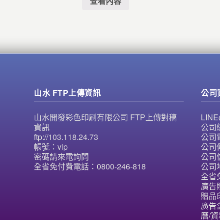
查看內容
山水 FTP上傳資訊
公司
山水開發彩色印刷有限公司 FTP上傳對稿
LI
資訊
公司統
ftp://103.118.24.73
公司電
帳號：vip
公司傳
密碼請來電詢問
公司信
全省免付費電話：0800-246-818
公司
全省免
廣告
贈品
廣告
曆/資