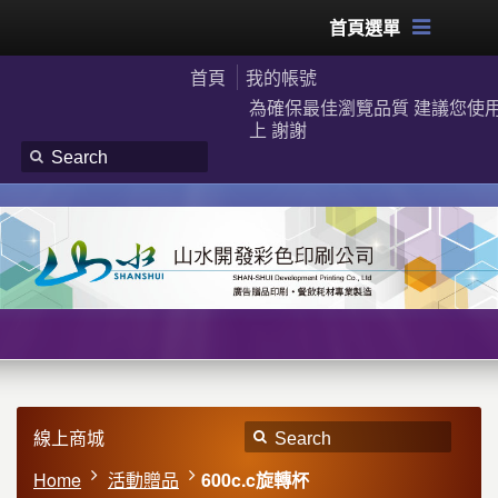
首頁選單
首頁
我的帳號
為確保最佳瀏覽品質 建議您使用G
上 謝謝
線上商城
Home
活動贈品
600c.c旋轉杯