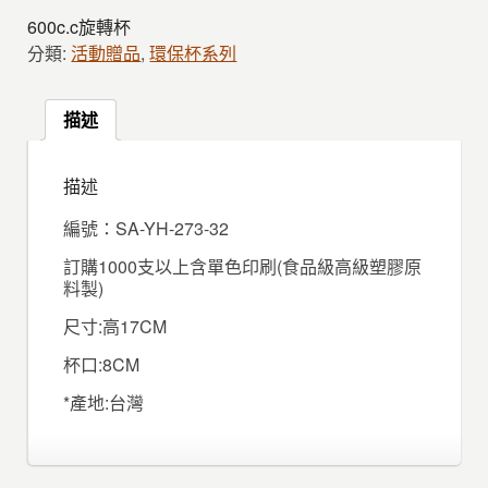
600c.c旋轉杯
分類:
活動贈品
,
環保杯系列
描述
描述
編號：SA-YH-273-32
訂購1000支以上含單色印刷(食品級高級塑膠原
料製)
尺寸:高17CM
杯口:8CM
*產地:台灣